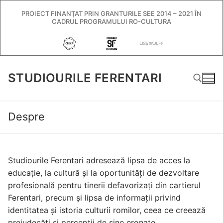
Sari
PROIECT FINANŢAT PRIN GRANTURILE SEE 2014 – 2021 ÎN
la
CADRUL PROGRAMULUI RO-CULTURA
conținut
STUDIOURILE FERENTARI
Despre
Caută după:
Studiourile Ferentari adresează lipsa de acces la
educație, la cultură și la oportunități de dezvoltare
profesională pentru tinerii defavorizați din cartierul
Ferentari, precum și lipsa de informații privind
identitatea și istoria culturii romilor, ceea ce creează
prejudecăți și percepții de sine eronate.