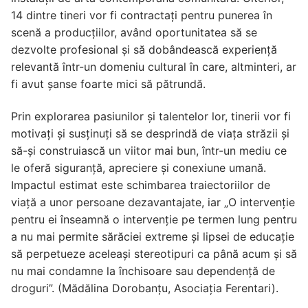
14 dintre tineri vor fi contractați pentru punerea în
scenă a producțiilor, având oportunitatea să se
dezvolte profesional și să dobândească experiență
relevantă într-un domeniu cultural în care, altminteri, ar
fi avut șanse foarte mici să pătrundă.
Prin explorarea pasiunilor și talentelor lor, tinerii vor fi
motivați și susținuți să se desprindă de viața străzii și
să-și construiască un viitor mai bun, într-un mediu ce
le oferă siguranță, apreciere și conexiune umană.
Impactul estimat este schimbarea traiectoriilor de
viață a unor persoane dezavantajate, iar „O intervenție
pentru ei înseamnă o intervenție pe termen lung pentru
a nu mai permite sărăciei extreme și lipsei de educație
să perpetueze aceleași stereotipuri ca până acum și să
nu mai condamne la închisoare sau dependență de
droguri”. (Mădălina Dorobanțu, Asociația Ferentari).