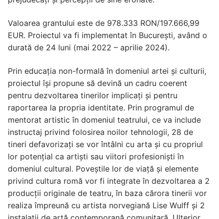
Valoarea grantului este de 978.333 RON/197.666,99
EUR. Proiectul va fi implementat în București, având o
durată de 24 luni (mai 2022 – aprilie 2024).
Prin educația non-formală în domeniul artei și culturii,
proiectul își propune să devină un cadru coerent
pentru dezvoltarea tinerilor implicați și pentru
raportarea la propria identitate. Prin programul de
mentorat artistic în domeniul teatrului, ce va include
instructaj privind folosirea noilor tehnologii, 28 de
tineri defavorizați se vor întâlni cu arta și cu propriul
lor potențial ca artiști sau viitori profesioniști în
domeniul cultural. Poveștile lor de viață și elemente
privind cultura romă vor fi integrate în dezvoltarea a 2
producții originale de teatru, în baza cărora tinerii vor
realiza împreună cu artista norvegiană Lise Wulff și 2
instalații de artă contemporană comunitară. Ulterior,